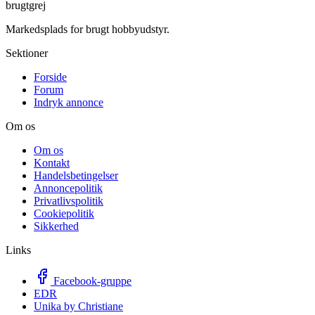
brugtgrej
Markedsplads for brugt hobbyudstyr.
Sektioner
Forside
Forum
Indryk annonce
Om os
Om os
Kontakt
Handelsbetingelser
Annoncepolitik
Privatlivspolitik
Cookiepolitik
Sikkerhed
Links
Facebook-gruppe
EDR
Unika by Christiane