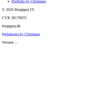
Portfolio by Christiane
©
2026
Brugtgrej I/S
CVR 38176935
brugtgrej.dk
Webdesign by Christiane
Version
…