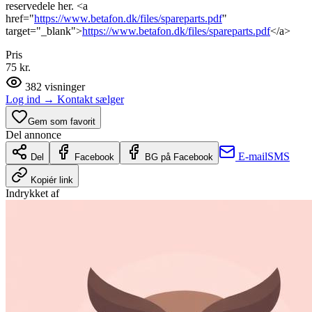
reservedele her. <a
href="
https://www.betafon.dk/files/spareparts.pdf
"
target="_blank">
https://www.betafon.dk/files/spareparts.pdf
</a>
Pris
75 kr.
382
visninger
Log ind
→
Kontakt sælger
Gem som favorit
Del annonce
E-mail
SMS
Del
Facebook
BG på Facebook
Kopiér link
Indrykket af