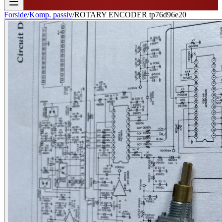
Forside
/
Komp. passiv
/
ROTARY ENCODER tp76d96e20