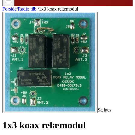
Forside
/
Radio tilb.
/
1x3 koax relæmodul
Sælges
1x3 koax relæmodul