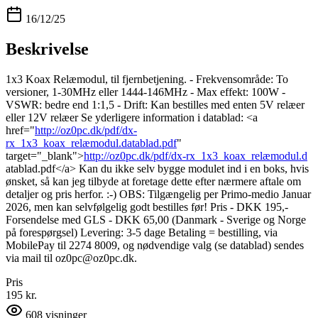
16/12/25
Beskrivelse
1x3 Koax Relæmodul, til fjernbetjening. - Frekvensområde: To
versioner, 1-30MHz eller 1444-146MHz - Max effekt: 100W -
VSWR: bedre end 1:1,5 - Drift: Kan bestilles med enten 5V relæer
eller 12V relæer Se yderligere information i datablad: <a
href="
http://oz0pc.dk/pdf/dx-
rx_1x3_koax_relæmodul.datablad.pdf
"
target="_blank">
http://oz0pc.dk/pdf/dx-rx_1x3_koax_relæmodul.d
atablad.pdf</a> Kan du ikke selv bygge modulet ind i en boks, hvis
ønsket, så kan jeg tilbyde at foretage dette efter nærmere aftale om
detaljer og pris herfor. :-) OBS: Tilgængelig per Primo-medio Januar
2026, men kan selvfølgelig godt bestilles før! Pris - DKK 195,-
Forsendelse med GLS - DKK 65,00 (Danmark - Sverige og Norge
på forespørgsel) Levering: 3-5 dage Betaling = bestilling, via
MobilePay til 2274 8009, og nødvendige valg (se datablad) sendes
via mail til oz0pc@oz0pc.dk.
Pris
195 kr.
608
visninger