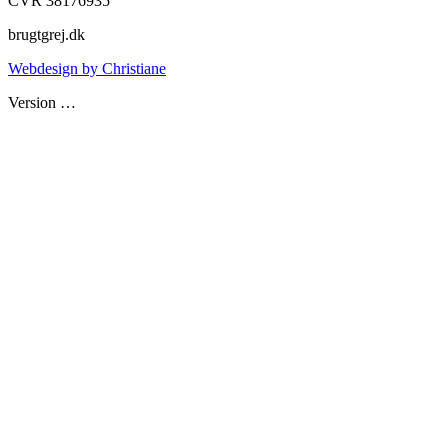
CVR 38176935
brugtgrej.dk
Webdesign by Christiane
Version
…