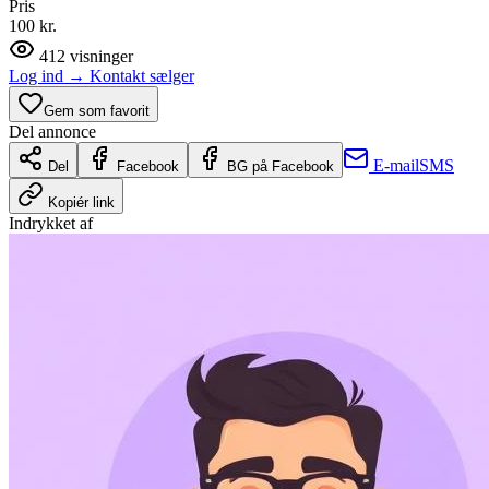
Pris
100 kr.
412
visninger
Log ind
→
Kontakt sælger
Gem som favorit
Del annonce
E-mail
SMS
Del
Facebook
BG på Facebook
Kopiér link
Indrykket af