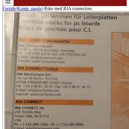
Forside
/
Komp. passiv
/
Æske med RIA connectors