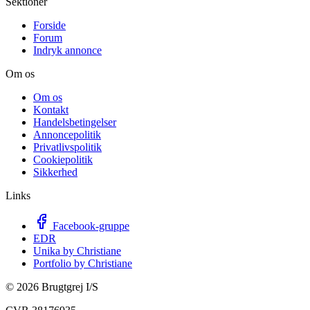
Sektioner
Forside
Forum
Indryk annonce
Om os
Om os
Kontakt
Handelsbetingelser
Annoncepolitik
Privatlivspolitik
Cookiepolitik
Sikkerhed
Links
Facebook-gruppe
EDR
Unika by Christiane
Portfolio by Christiane
©
2026
Brugtgrej I/S