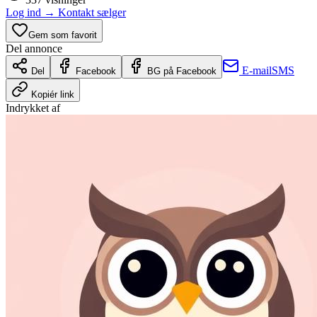
Log ind
→
Kontakt sælger
Gem som favorit
Del annonce
E-mail
SMS
Del
Facebook
BG på Facebook
Kopiér link
Indrykket af