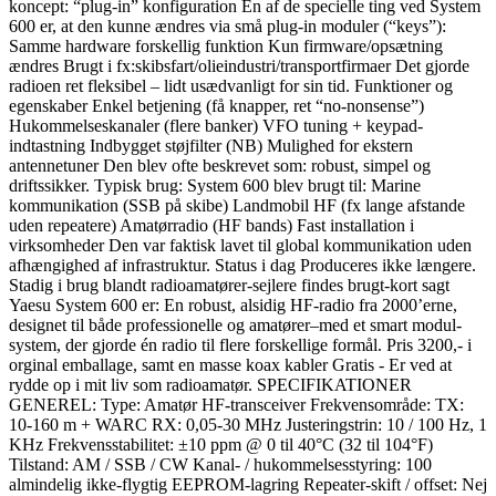
koncept: “plug-in” konfiguration En af de specielle ting ved System
600 er, at den kunne ændres via små plug-in moduler (“keys”):
Samme hardware forskellig funktion Kun firmware/opsætning
ændres Brugt i fx:skibsfart/olieindustri/transportfirmaer Det gjorde
radioen ret fleksibel – lidt usædvanligt for sin tid. Funktioner og
egenskaber Enkel betjening (få knapper, ret “no-nonsense”)
Hukommelseskanaler (flere banker) VFO tuning + keypad-
indtastning Indbygget støjfilter (NB) Mulighed for ekstern
antennetuner Den blev ofte beskrevet som: robust, simpel og
driftssikker. Typisk brug: System 600 blev brugt til: Marine
kommunikation (SSB på skibe) Landmobil HF (fx lange afstande
uden repeatere) Amatørradio (HF bands) Fast installation i
virksomheder Den var faktisk lavet til global kommunikation uden
afhængighed af infrastruktur. Status i dag Produceres ikke længere.
Stadig i brug blandt radioamatører-sejlere findes brugt-kort sagt
Yaesu System 600 er: En robust, alsidig HF-radio fra 2000’erne,
designet til både professionelle og amatører–med et smart modul-
system, der gjorde én radio til flere forskellige formål. Pris 3200,- i
orginal emballage, samt en masse koax kabler Gratis - Er ved at
rydde op i mit liv som radioamatør. SPECIFIKATIONER
GENEREL: Type: Amatør HF-transceiver Frekvensområde: TX:
10-160 m + WARC RX: 0,05-30 MHz Justeringstrin: 10 / 100 Hz, 1
KHz Frekvensstabilitet: ±10 ppm @ 0 til 40°C (32 til 104°F)
Tilstand: AM / SSB / CW Kanal- / hukommelsesstyring: 100
almindelig ikke-flygtig EEPROM-lagring Repeater-skift / offset: Nej