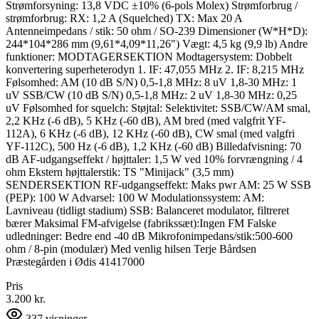
Strømforsyning: 13,8 VDC ±10% (6-pols Molex) Strømforbrug /
strømforbrug: RX: 1,2 A (Squelched) TX: Max 20 A
Antenneimpedans / stik: 50 ohm / SO-239 Dimensioner (W*H*D):
244*104*286 mm (9,61*4,09*11,26") Vægt: 4,5 kg (9,9 lb) Andre
funktioner: MODTAGERSEKTION Modtagersystem: Dobbelt
konvertering superheterodyn 1. IF: 47,055 MHz 2. IF: 8,215 MHz
Følsomhed: AM (10 dB S/N) 0,5-1,8 MHz: 8 uV 1,8-30 MHz: 1
uV SSB/CW (10 dB S/N) 0,5-1,8 MHz: 2 uV 1,8-30 MHz: 0,25
uV Følsomhed for squelch: Støjtal: Selektivitet: SSB/CW/AM smal,
2,2 KHz (-6 dB), 5 KHz (-60 dB), AM bred (med valgfrit YF-
112A), 6 KHz (-6 dB), 12 KHz (-60 dB), CW smal (med valgfri
YF-112C), 500 Hz (-6 dB), 1,2 KHz (-60 dB) Billedafvisning: 70
dB AF-udgangseffekt / højttaler: 1,5 W ved 10% forvrængning / 4
ohm Ekstern højttalerstik: TS "Minijack" (3,5 mm)
SENDERSEKTION RF-udgangseffekt: Maks pwr AM: 25 W SSB
(PEP): 100 W Advarsel: 100 W Modulationssystem: AM:
Lavniveau (tidligt stadium) SSB: Balanceret modulator, filtreret
bærer Maksimal FM-afvigelse (fabrikssæt):Ingen FM Falske
udledninger: Bedre end -40 dB Mikrofonimpedans/stik:500-600
ohm / 8-pin (modulær) Med venlig hilsen Terje Bårdsen
Præstegården i Ødis 41417000
Pris
3.200 kr.
337
visninger