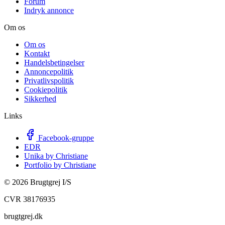
Forum
Indryk annonce
Om os
Om os
Kontakt
Handelsbetingelser
Annoncepolitik
Privatlivspolitik
Cookiepolitik
Sikkerhed
Links
Facebook-gruppe
EDR
Unika by Christiane
Portfolio by Christiane
©
2026
Brugtgrej I/S
CVR 38176935
brugtgrej.dk