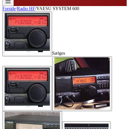
Forside
/
Radio HF
/
YAESU SYSTEM 600
Sælges