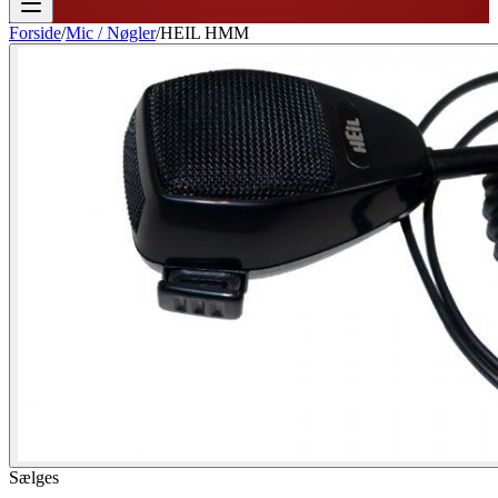
Forside
/
Mic / Nøgler
/
HEIL HMM
Sælges