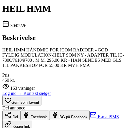
HEIL HMM
30/05/26
Beskrivelse
HEIL HMM HÅNDMIC FOR ICOM RADIOER - GOD
FYLDIG MODULATION-HELT SOM NY - ADAPTER TIL IC-
7300/7610/9700 . M.M. 295,00 KR - HAN SENDES MED GLS
TIL PAKKESHOP FOR 55,00 KR MVH PMA
Pris
450 kr.
163
visninger
Log ind
→
Kontakt sælger
Gem som favorit
Del annonce
E-mail
SMS
Del
Facebook
BG på Facebook
Kopiér link