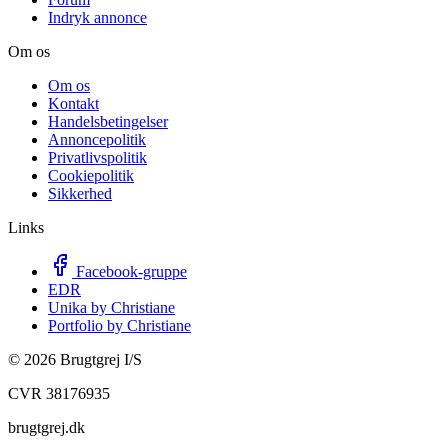
Indryk annonce
Om os
Om os
Kontakt
Handelsbetingelser
Annoncepolitik
Privatlivspolitik
Cookiepolitik
Sikkerhed
Links
Facebook-gruppe
EDR
Unika by Christiane
Portfolio by Christiane
©
2026
Brugtgrej I/S
CVR 38176935
brugtgrej.dk