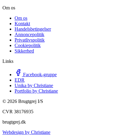
Om os
Om os
Kontakt
Handelsbetingelser
Annoncepolitik
Privatlivspolitik
Cookiepolitik
Sikkerhed
Links
Facebook-gruppe
EDR
Unika by Christiane
Portfolio by Christiane
©
2026
Brugtgrej I/S
CVR 38176935
brugtgrej.dk
Webdesign by Christiane