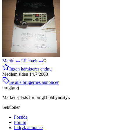
Martin --- Lillebælt ---
Ingen karakterer endnu
Medlem siden
14.7.2008
Se alle brugernes annoncer
brugtgrej
Markedsplads for brugt hobbyudstyr.
Sektioner
Forside
Forum
Indryk annonce