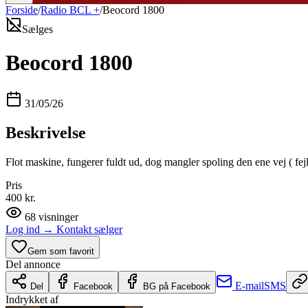
Forside
/
Radio BCL +
/
Beocord 1800
Sælges
Beocord 1800
31/05/26
Beskrivelse
Flot maskine, fungerer fuldt ud, dog mangler spoling den ene vej ( fejl
Pris
400 kr.
68
visninger
Log ind
→
Kontakt sælger
Gem som favorit
Del annonce
E-mail
SMS
Del
Facebook
BG på Facebook
Indrykket af