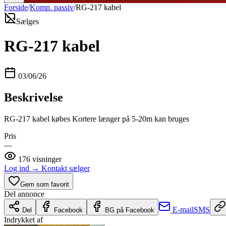
Forside
/
Komp. passiv
/
RG-217 kabel
Sælges
RG-217 kabel
03/06/26
Beskrivelse
RG-217 kabel købes Kortere længer på 5-20m kan bruges
Pris
—
176
visninger
Log ind
→
Kontakt sælger
Gem som favorit
Del annonce
E-mail
SMS
Del
Facebook
BG på Facebook
Indrykket af