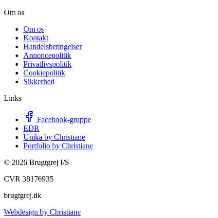
Om os
Om os
Kontakt
Handelsbetingelser
Annoncepolitik
Privatlivspolitik
Cookiepolitik
Sikkerhed
Links
Facebook-gruppe
EDR
Unika by Christiane
Portfolio by Christiane
©
2026
Brugtgrej I/S
CVR 38176935
brugtgrej.dk
Webdesign by Christiane