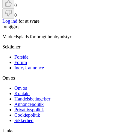
0
0
Log ind
for at svare
brugtgrej
Markedsplads for brugt hobbyudstyr.
Sektioner
Forside
Forum
Indryk annonce
Om os
Om os
Kontakt
Handelsbetingelser
Annoncepolitik
Privatlivspolitik
Cookiepolitik
Sikkerhed
Links