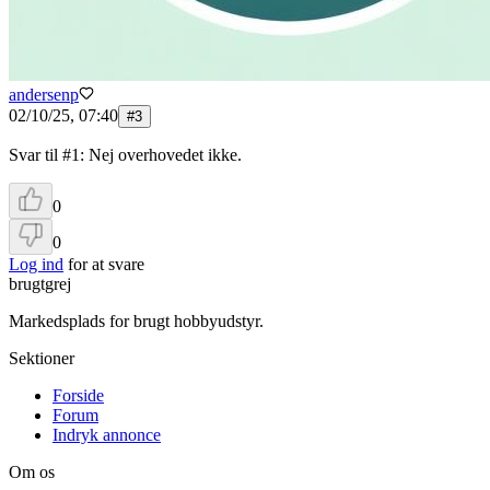
andersenp
02/10/25, 07:40
#
3
Svar til #1: Nej overhovedet ikke.
0
0
Log ind
for at svare
brugtgrej
Markedsplads for brugt hobbyudstyr.
Sektioner
Forside
Forum
Indryk annonce
Om os