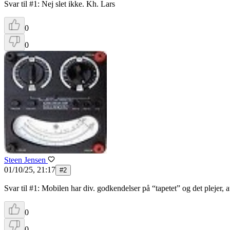
Svar til #1: Nej slet ikke. Kh. Lars
0
0
Steen Jensen
01/10/25, 21:17
#
2
Svar til #1: Mobilen har div. godkendelser på “tapetet” og det plejer, 
0
0