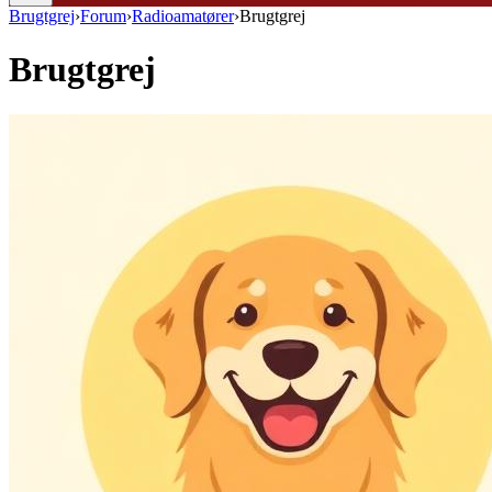
Brugtgrej
›
Forum
›
Radioamatører
›
Brugtgrej
Brugtgrej