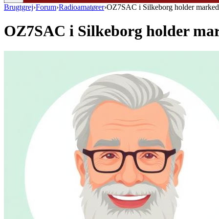
Brugtgrej
›
Forum
›
Radioamatører
›
OZ7SAC i Silkeborg holder marked
OZ7SAC i Silkeborg holder ma