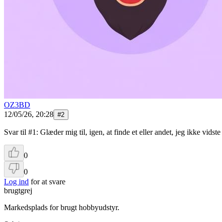
OZ3BD
12/05/26, 20:28
#
2
Svar til #1: Glæder mig til, igen, at finde et eller andet, jeg ikke vid
0
0
Log ind
for at svare
brugtgrej
Markedsplads for brugt hobbyudstyr.