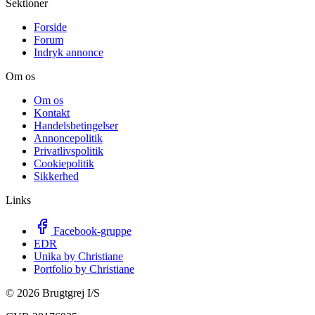
Sektioner
Forside
Forum
Indryk annonce
Om os
Om os
Kontakt
Handelsbetingelser
Annoncepolitik
Privatlivspolitik
Cookiepolitik
Sikkerhed
Links
Facebook-gruppe
EDR
Unika by Christiane
Portfolio by Christiane
©
2026
Brugtgrej I/S