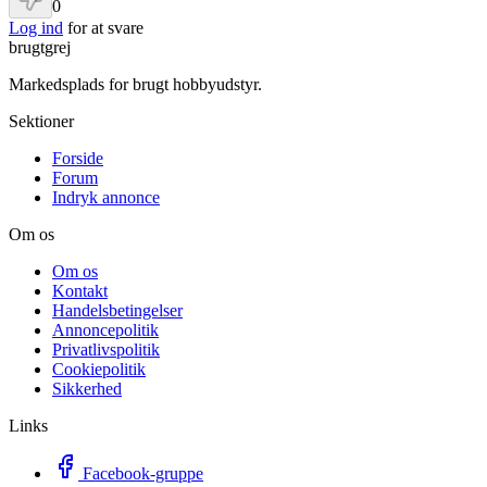
0
Log ind
for at svare
brugtgrej
Markedsplads for brugt hobbyudstyr.
Sektioner
Forside
Forum
Indryk annonce
Om os
Om os
Kontakt
Handelsbetingelser
Annoncepolitik
Privatlivspolitik
Cookiepolitik
Sikkerhed
Links
Facebook-gruppe