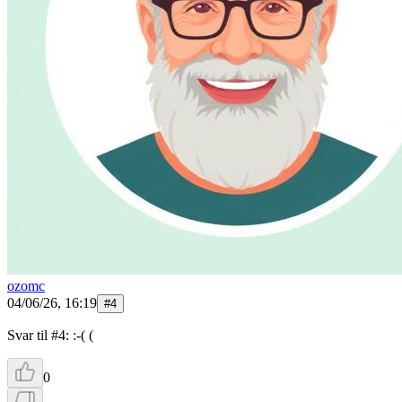
ozomc
04/06/26, 16:19
#
4
Svar til #4: :-( (
0