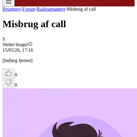
Brugtgrej
›
Forum
›
Radioamatører
›
Misbrug af call
Misbrug af call
S
Slettet bruger
15/05/26, 17:16
[Indlæg fjernet]
0
0