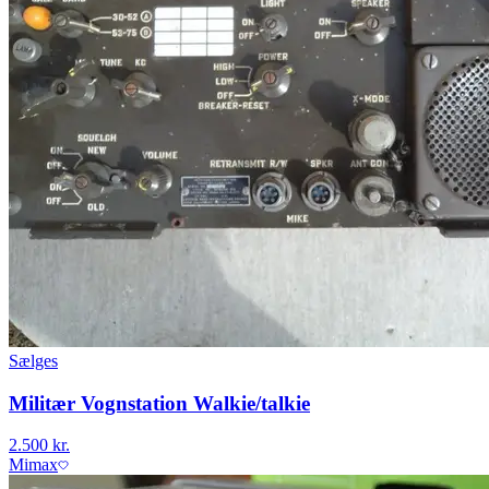
Sælges
Militær Vognstation Walkie/talkie
2.500 kr.
Mimax