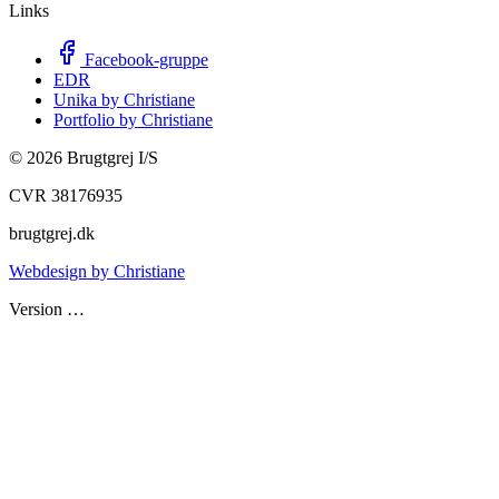
Links
Facebook-gruppe
EDR
Unika by Christiane
Portfolio by Christiane
©
2026
Brugtgrej I/S
CVR 38176935
brugtgrej.dk
Webdesign by Christiane
Version
…