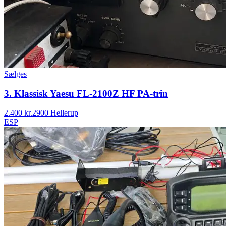
Sælges
3. Klassisk Yaesu FL-2100Z HF PA-trin
2.400 kr.
2900 Hellerup
ESP