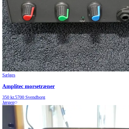
Sælges
Amplitec morsetræner
350 kr.
5700 Svendborg
Jørgen