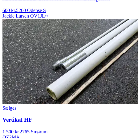
600 kr.
5260 Odense S
Jackie Larsen OV1JL
Sælges
Vertikal HF
1.500 kr.
2765 Smørum
OZ2MA