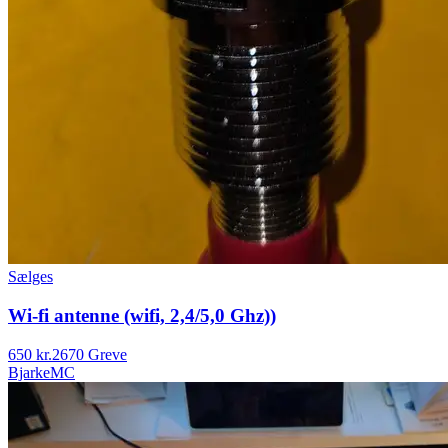
Sælges
Wi-fi antenne (wifi, 2,4/5,0 Ghz))
650 kr.
2670 Greve
BjarkeMC