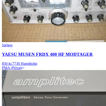
Sælges
YAESU MUSEN FRDX 400 HF MODTAGER
850 kr.
7730 Hanstholm
PMA (Privat)