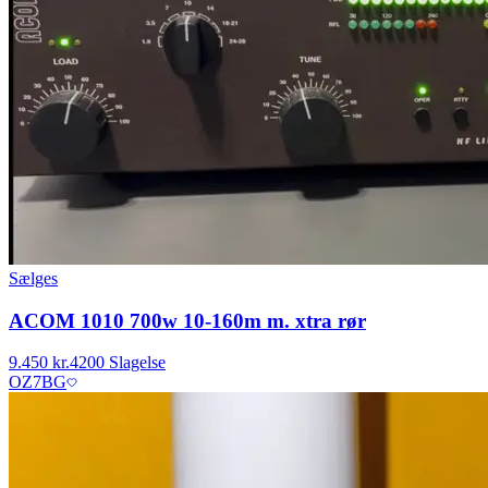
Sælges
ACOM 1010 700w 10-160m m. xtra rør
9.450 kr.
4200 Slagelse
OZ7BG