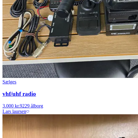
Sælges
vhf/uhf radio
3.000 kr.
9229 ålborg
Lars laursen