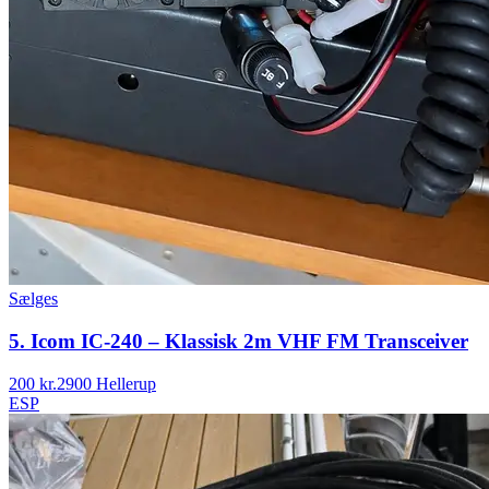
Sælges
5. Icom IC-240 – Klassisk 2m VHF FM Transceiver
200 kr.
2900 Hellerup
ESP