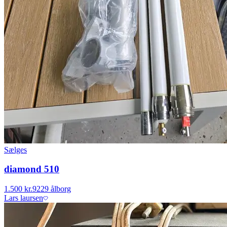
Sælges
diamond 510
1.500 kr.
9229 ålborg
Lars laursen