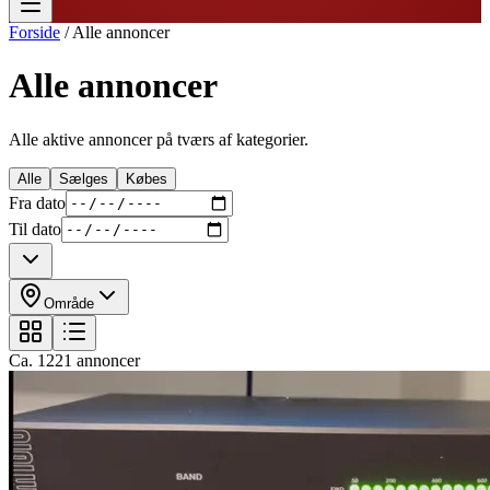
Forside
/
Alle annoncer
Alle annoncer
Alle aktive annoncer på tværs af kategorier.
Alle
Sælges
Købes
Fra dato
Til dato
Område
Ca.
1221
annoncer