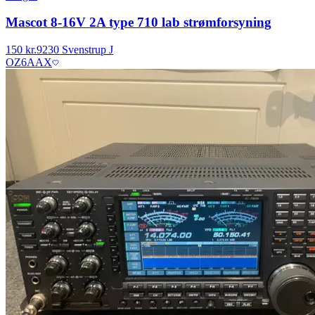
Mascot 8-16V 2A type 710 lab strømforsyning
150 kr.
9230 Svenstrup J
OZ6AAX