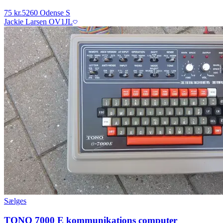
75 kr.
5260 Odense S
Jackie Larsen OV1JL
Sælges
TONO 7000 E kommunikations computer