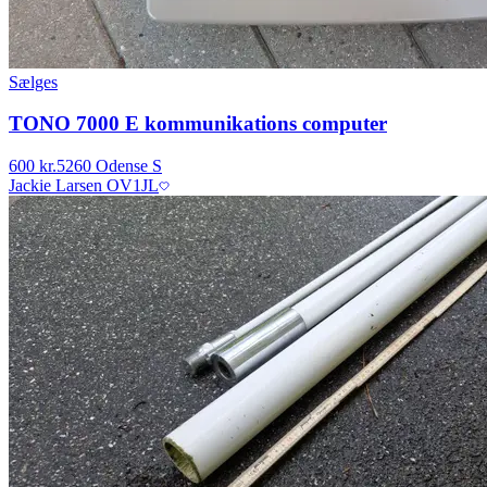
Sælges
TONO 7000 E kommunikations computer
600 kr.
5260 Odense S
Jackie Larsen OV1JL