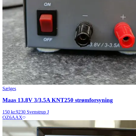
Sælges
Maas 13.8V 3/3.5A KNT250 strømforsyning
150 kr.
9230 Svenstrup J
OZ6AAX