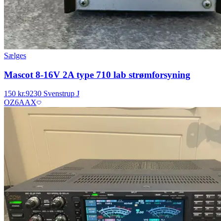
Sælges
Mascot 8-16V 2A type 710 lab strømforsyning
150 kr.
9230 Svenstrup J
OZ6AAX