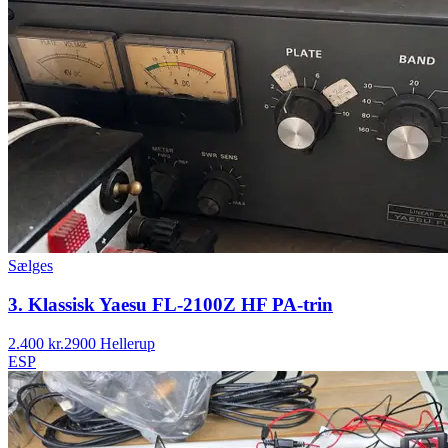
Sælges
3. Klassisk Yaesu FL-2100Z HF PA-trin
2.400 kr.
2900 Hellerup
ESP