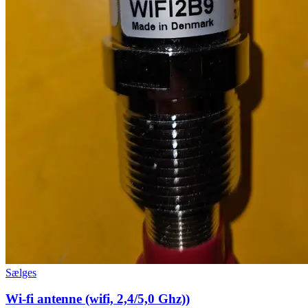
Sælges
Wi-fi antenne (wifi, 2,4/5,0 Ghz))