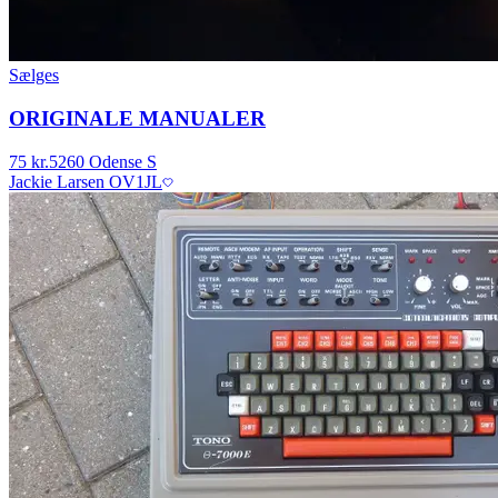
Sælges
ORIGINALE MANUALER
75 kr.
5260 Odense S
Jackie Larsen OV1JL