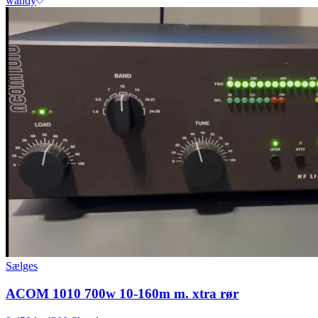
wandy
Sælges
ACOM 1010 700w 10-160m m. xtra rør