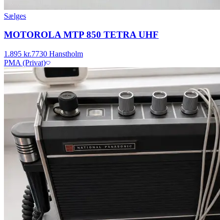
Sælges
MOTOROLA MTP 850 TETRA UHF
1.895 kr.
7730 Hanstholm
PMA (Privat)