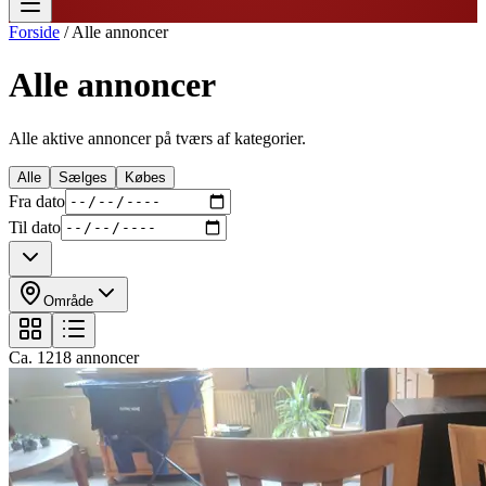
Forside
/
Alle annoncer
Alle annoncer
Alle aktive annoncer på tværs af kategorier.
Alle
Sælges
Købes
Fra dato
Til dato
Område
Ca.
1218
annoncer