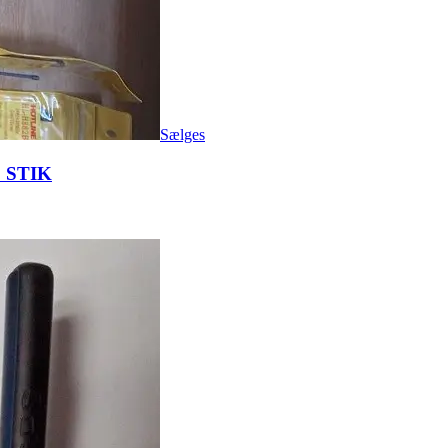
Sælges
 STIK