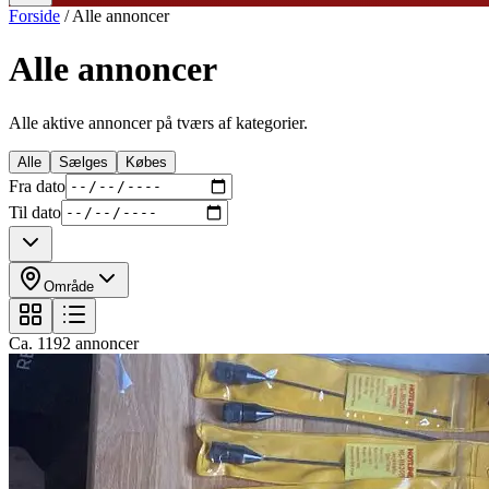
Forside
/
Alle annoncer
Alle annoncer
Alle aktive annoncer på tværs af kategorier.
Alle
Sælges
Købes
Fra dato
Til dato
Område
Ca.
1192
annoncer