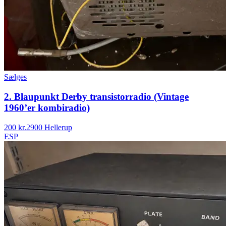
Sælges
2. Blaupunkt Derby transistorradio (Vintage
1960’er kombiradio)
200 kr.
2900 Hellerup
ESP