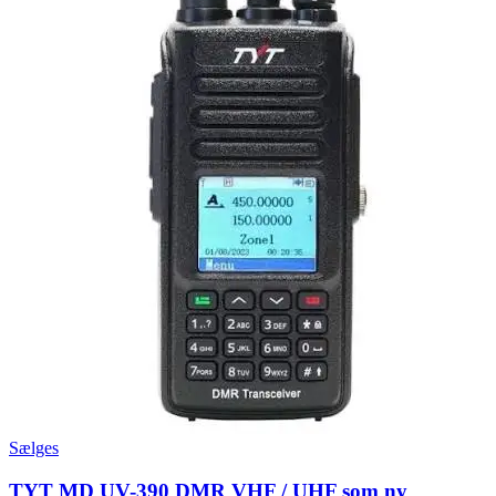
Sælges
TYT MD UV-390 DMR VHF / UHF som ny