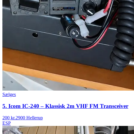
Sælges
5. Icom IC-240 – Klassisk 2m VHF FM Transceiver
200 kr.
2900 Hellerup
ESP