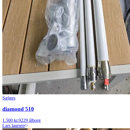
Sælges
diamond 510
1.500 kr.
9229 ålborg
Lars laursen