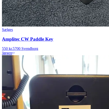
Sælges
Amplitec CW Paddle Key
550 kr.
5700 Svendborg
Jørgen