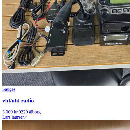
Sælges
vhf/uhf radio
3.000 kr.
9229 ålborg
Lars laursen