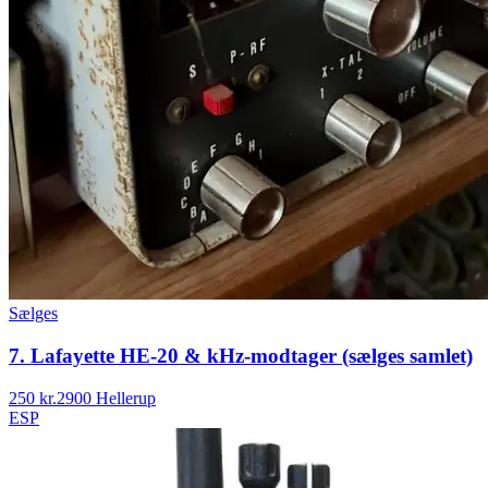
Sælges
7. Lafayette HE-20 & kHz-modtager (sælges samlet)
250 kr.
2900 Hellerup
ESP