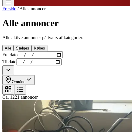
Forside
/
Alle annoncer
Alle annoncer
Alle aktive annoncer på tværs af kategorier.
Alle
Sælges
Købes
Fra dato
Til dato
Område
Ca.
1221
annoncer