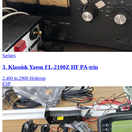
Sælges
3. Klassisk Yaesu FL-2100Z HF PA-trin
2.400 kr.
2900 Hellerup
ESP