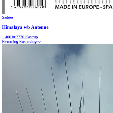
Sælges
Himalaya wb Antenne
1.400 kr.
2770 Kastrup
Flemming Rosenvinge