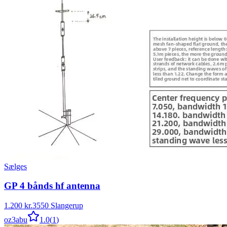
Sælges
GP 4 bånds hf antenna
1.200 kr.
3550 Slangerup
oz3abu
1.0
(
1
)