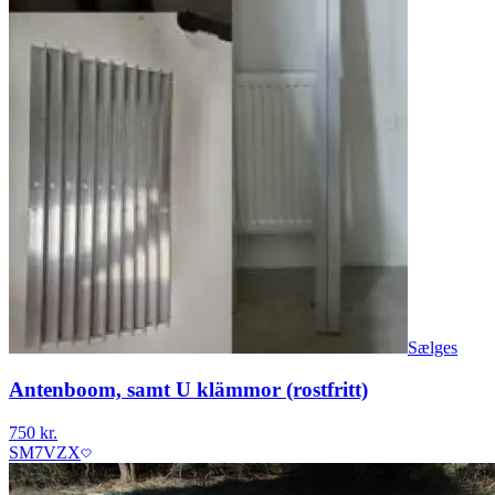
Sælges
Antenboom, samt U klämmor (rostfritt)
750 kr.
SM7VZX