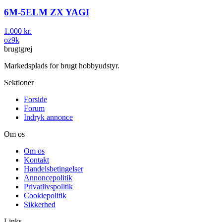
6M-5ELM ZX YAGI
1.000 kr.
oz9k
brugtgrej
Markedsplads for brugt hobbyudstyr.
Sektioner
Forside
Forum
Indryk annonce
Om os
Om os
Kontakt
Handelsbetingelser
Annoncepolitik
Privatlivspolitik
Cookiepolitik
Sikkerhed
Links