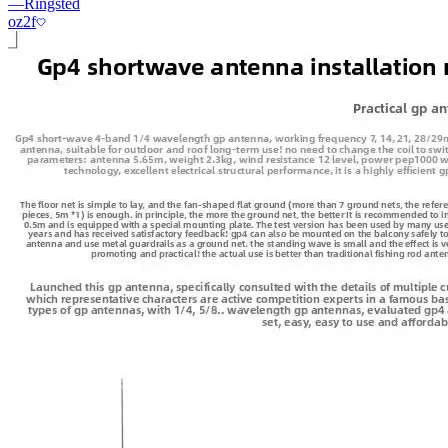
—
Ringsted
oz2f