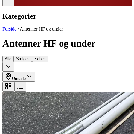
Kategorier
Forside
/
Antenner HF og under
Antenner HF og under
Alle
Sælges
Købes
Område