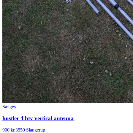
Sælges
hustler 4 btv vertical antenna
900 kr.
3550 Slangerup