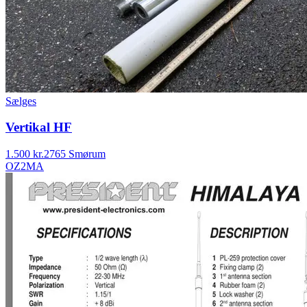
Sælges
Vertikal HF
1.500 kr.
2765 Smørum
OZ2MA