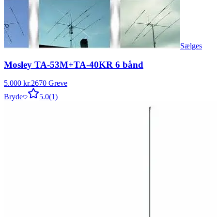
Sælges
Mosley TA-53M+TA-40KR 6 bånd
5.000 kr.
2670 Greve
Bryde
5.0
(
1
)