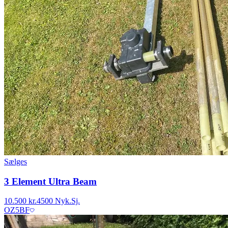
Sælges
3 Element Ultra Beam
10.500 kr.
4500 Nyk.Sj.
OZ5BF