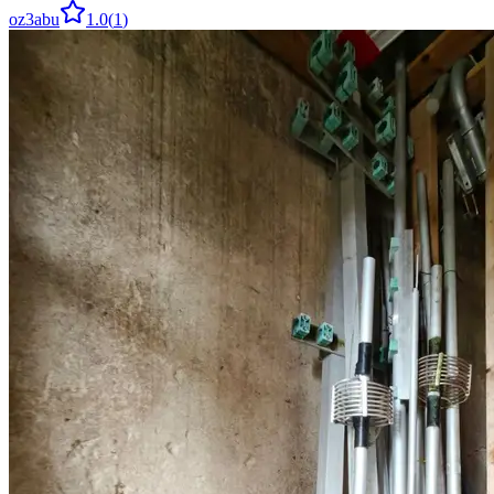
oz3abu
1.0
(
1
)