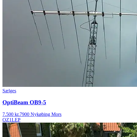
Sælges
OptiBeam OB9-5
7.500 kr.
7900 Nykøbing Mors
OZ1LEP