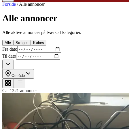
Forside
/
Alle annoncer
Alle annoncer
Alle aktive annoncer på tværs af kategorier.
Alle
Sælges
Købes
Fra dato
Til dato
Område
Ca.
1221
annoncer