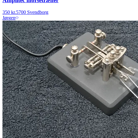
Amplitec morsetræner
350 kr.
5700 Svendborg
Jørgen