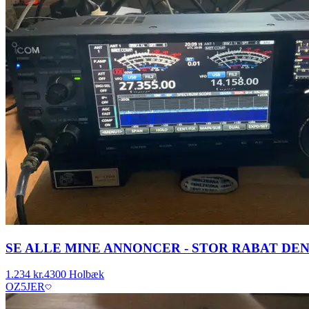
SE ALLE MINE ANNONCER - STOR RABAT D
1.234 kr.
4300 Holbæk
OZ5JER