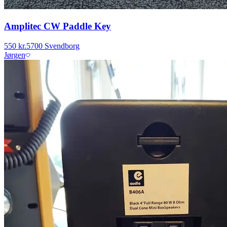
Amplitec CW Paddle Key
550 kr.
5700 Svendborg
Jørgen