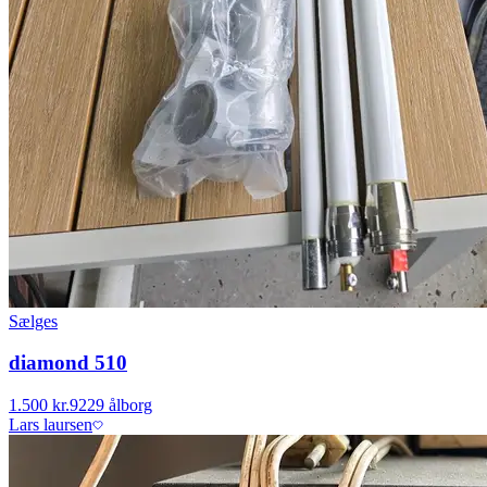
Sælges
diamond 510
1.500 kr.
9229 ålborg
Lars laursen