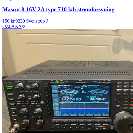
Mascot 8-16V 2A type 710 lab strømforsyning
150 kr.
9230 Svenstrup J
OZ6AAX