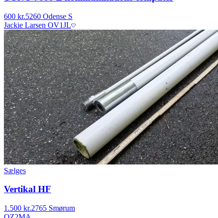
600 kr.
5260 Odense S
Jackie Larsen OV1JL
Sælges
Vertikal HF
1.500 kr.
2765 Smørum
OZ2MA