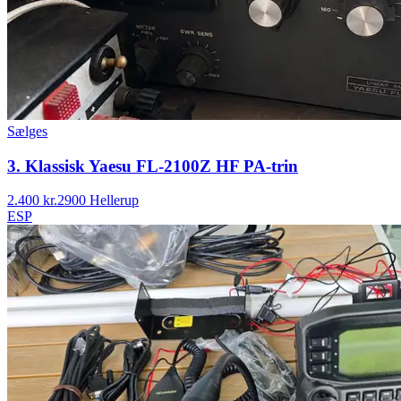
Sælges
3. Klassisk Yaesu FL-2100Z HF PA-trin
2.400 kr.
2900 Hellerup
ESP