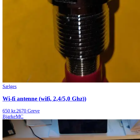
Sælges
Wi-fi antenne (wifi, 2,4/5,0 Ghz))
650 kr.
2670 Greve
BjarkeMC