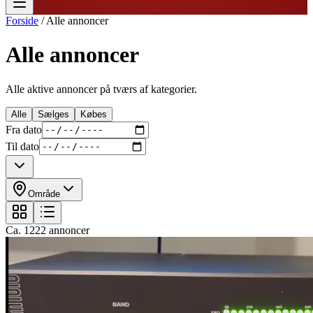
Forside
/
Alle annoncer
Alle annoncer
Alle aktive annoncer på tværs af kategorier.
Alle
Sælges
Købes
Fra dato
Til dato
Område
Ca.
1222
annoncer