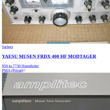
Sælges
YAESU MUSEN FRDX 400 HF MODTAGER
850 kr.
7730 Hanstholm
PMA (Privat)