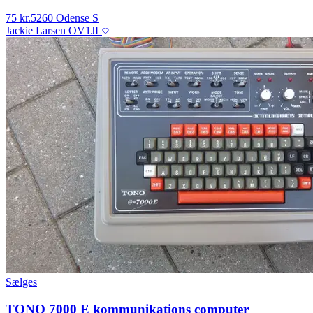
75 kr.
5260 Odense S
Jackie Larsen OV1JL
Sælges
TONO 7000 E kommunikations computer