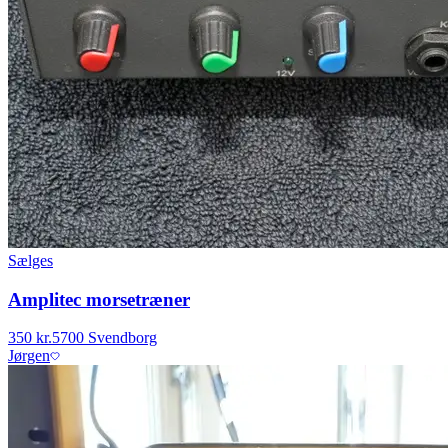
Sælges
Amplitec morsetræner
350 kr.
5700 Svendborg
Jørgen