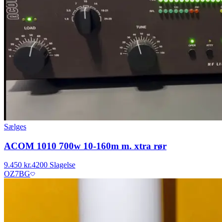
Sælges
ACOM 1010 700w 10-160m m. xtra rør
9.450 kr.
4200 Slagelse
OZ7BG