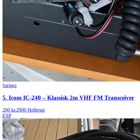
Sælges
5. Icom IC-240 – Klassisk 2m VHF FM Transceiver
200 kr.
2900 Hellerup
ESP